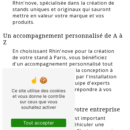
Rhin'nove, spécialisée dans la création de
stands uniques et originaux qui sauront
mettre en valeur votre marque et vos
produits.
Un accompagnement personnalisé de A à
Z
En choisissant Rhin'nove pour la création
de votre stand à Paris, vous bénéficiez
d'un accompagnement personnalisé tout
au long du processus. De la conception à
la réalisation, en passant par l'installation
et la décoration, notre équipe d'experts
met tout en oeuvre pour répondre à vos
Ce site utilise des cookies
besoins et vos attentes.
et vous donne le contrôle
sur ceux que vous
souhaitez activer
Des stands à l'image de votre entreprise
Nous savons combien il est important
Tout accepter
pour une entreprise de véhiculer une