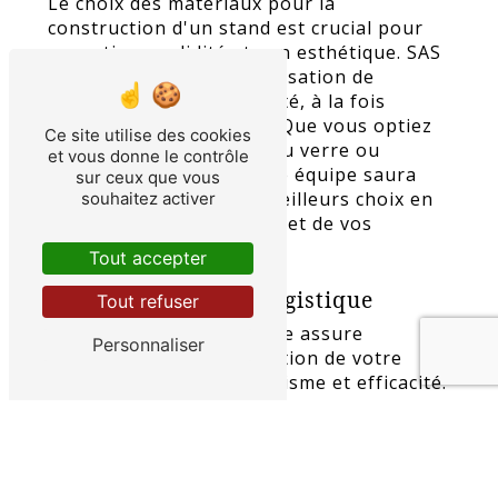
Le choix des matériaux pour la
construction d'un stand est crucial pour
garantir sa solidité et son esthétique. SAS
Rhin'nove privilégie l'utilisation de
matériaux de haute qualité, à la fois
durables et esthétiques. Que vous optiez
Ce site utilise des cookies
pour du bois, du métal, du verre ou
et vous donne le contrôle
d'autres matériaux, notre équipe saura
sur ceux que vous
vous conseiller sur les meilleurs choix en
souhaitez activer
fonction de votre budget et de vos
besoins spécifiques.
Tout accepter
Installation et gestion logistique
Tout refuser
L'équipe de SAS Rhin'nove assure
Personnaliser
l'installation et la décoration de votre
stand avec professionnalisme et efficacité.
Nous gérons également toute la
logistique nécessaire pour le transport et
le stockage de votre stand avant et après
l'événement. Vous pouvez ainsi vous