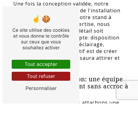
Une fois la conception validée, notre
équipe se charge ensuite de l'installation
et de l'aménagement de votre stand à
Zürich. Grâce à notre expertise, nous
Ce site utilise des cookies
veillons à ce que chaque détail soit
et vous donne le contrôle
parfaitement pris en compte: disposition
sur ceux que vous
des stands, signalétique, éclairage,
souhaitez activer
mobilier, etc. Notre objectif est de créer
un espace accueillant qui saura attirer et
Tout accepter
séduire vos visiteurs.
Tout refuser
Logistique et coordination: une équipe
dédiée pour un événement sans accroc à
Personnaliser
Bâle
Chez SAS Rhin'nove, nous attachons une
grande importance à la logistique et à la
coordination de votre événement à Bâle.
Notre équipe dédiée veille à ce que tout se
déroule comme prévu le jour J: livraison
des stands, montage, démontage, gestion