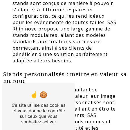
stands sont conçus de manière à pouvoir
s'adapter à différents espaces et
configurations, ce qui les rend idéaux
pour les événements de toutes tailles. SAS
Rhin'nove propose une large gamme de
stands modulaires, allant des modèles
standards aux créations sur mesure,
permettant ainsi à ses clients de
bénéficier d'une solution parfaitement
adaptée à leurs besoins.
Stands personnalisés : mettre en valeur sa
marque
Pour les entreprises souhaitant se
démarquer et mettre en valeur leur image
de marque, les stands personnalisés sont
Ce site utilise des cookies
la solution idéale. En travaillant en étroite
et vous donne le contrôle
collaboration avec ses clients, SAS
sur ceux que vous
Rhin'nove conçoit des stands uniques et
souhaitez activer
originaux, reflétant l'identité et les