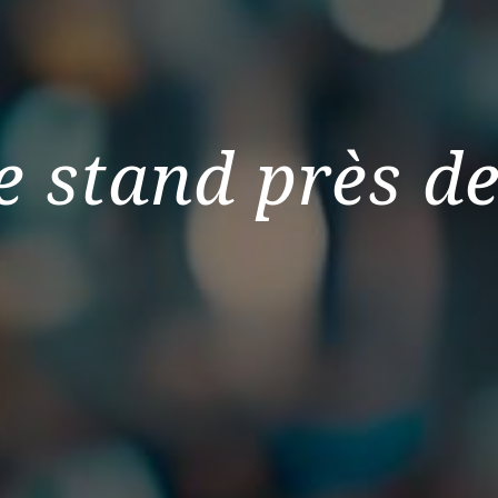
e stand près d
h